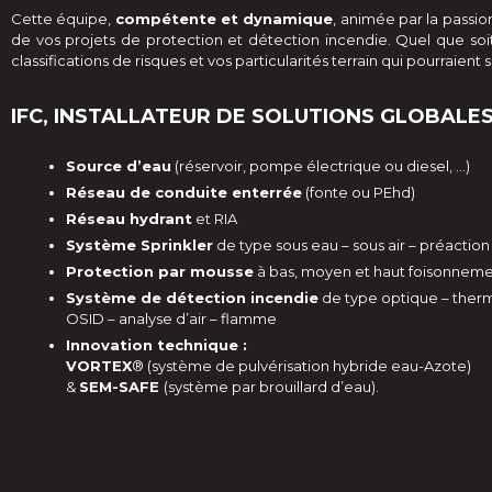
Cette équipe,
compétente et dynamique
, animée par la passio
de vos projets de protection et détection incendie. Quel que so
classifications de risques et vos particularités terrain qui pourraient
IFC, INSTALLATEUR DE SOLUTIONS GLOBALES
Source d’eau
(réservoir, pompe électrique ou diesel, …)
Réseau de conduite enterrée
(fonte ou PEhd)
Réseau hydrant
et RIA
Système Sprinkler
de type sous eau – sous air – préaction
Protection par mousse
à bas, moyen et haut foisonnem
Système de détection incendie
de type optique – ther
OSID – analyse d’air – flamme
Innovation technique :
VORTEX
® (système de pulvérisation hybride eau-Azote)
&
SEM-SAFE
(système par brouillard d’eau).