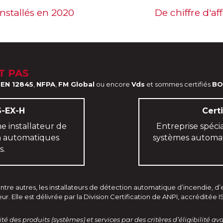
installés en 2020
De chiffre d'af
T PAS
s
EN 12845
,
NFPA
,
FM Global
ou encore
Vds
et sommes certifiés
BO
6-EX-H
Cert
e installateur de
Entreprise spéci
on automatiques
systèmes automat
s.
ntre autres, les installateurs de détection automatique d’incendie, d’
eur. Elle est délivrée par la Division Certification de ANPI, accréditée
lité des produits (systèmes) et services par des critères d’éligibilité a