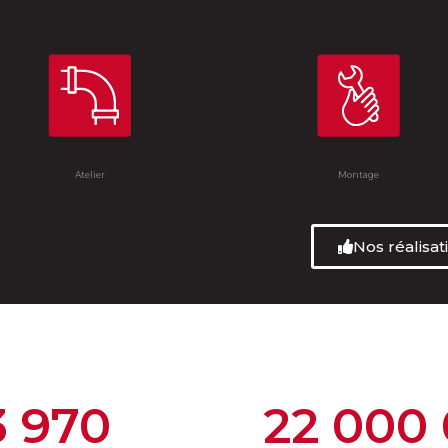
Atelier
Montage
Nos réalisat
3 970
22 000