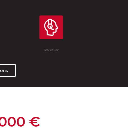
Service SAV
ions
 000
 €