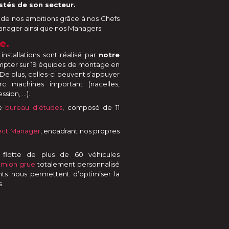
stés de son secteur.
de nos ambitions grâce à nos Chefs
Manager ainsi que nos Managers.
e.
nstallations sont réalisé par
notre
mpter sur 19 équipes de montage en
De plus, celles-ci peuvent s’appuyer
rc machines important (nacelles,
sion, …).
re
bureau d’études
, composé de 11
ect Manager
, encadrant nos propres
 flotte de plus de 60 véhicules
amion grue
totalement personnalisé
ts nous permettent d’optimiser la
s.