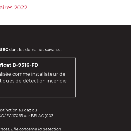
faires 2022
SEC
dans les domaines suivants :
ificat B-9316-FD
alisée comme installateur de
iques de détection incendie.
extinction au gaz ou
 ISO/IEC 17065 par BELAC (003-
vancés. Elle concerne la détection