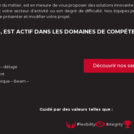
n du métier, est en mesure de vous proposer des solutions innovantes
it votre secteur d’activité ou son degré de difficulté. Nos équip
 se présenter et modifier votre projet.
, EST ACTIF DANS LES DOMAINES DE COMPÉTE
Découvrir nos se
 – déluge
ent
mique – Beam –
Guidé par des valeurs telles que :
F
lexibility
I
ntegrity