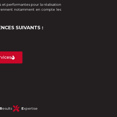
 et performantes pour la réalisation
es prennent notamment en compte les
NCES SUIVANTS :
rvices
R
esults
E
xpertise